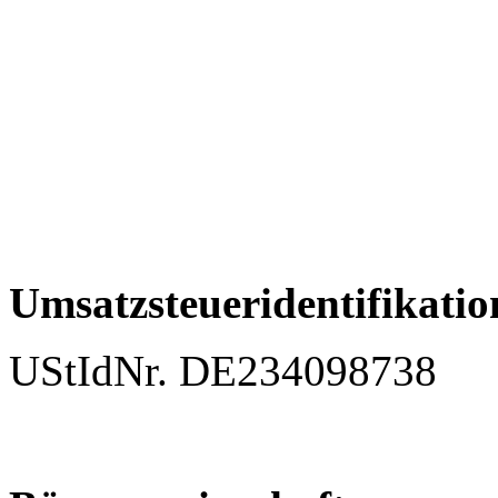
Umsatzsteueridentifikati
UStIdNr. DE234098738